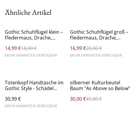
Ähnliche Artikel
%
%
Gothic Schuhflügel klein –
Gothic Schuhflügel groß –
Fledermaus, Drache,
Fledermaus, Drache,
Teufel - II. Wahl
Teufel - Paar - II. Wahl
14,99 €
18,00 €
16,99 €
20,00 €
MEHR VARIANTEN VERFÜGBAR
MEHR VARIANTEN VERFÜGBAR
%
Totenkopf Handtasche im
silberner Kulturbeutel
Gothic Style - Schädel
Baum "As Above so Below"
Crossbag mittel
30,99 €
30,00 €
45,00 €
MEHR VARIANTEN VERFÜGBAR