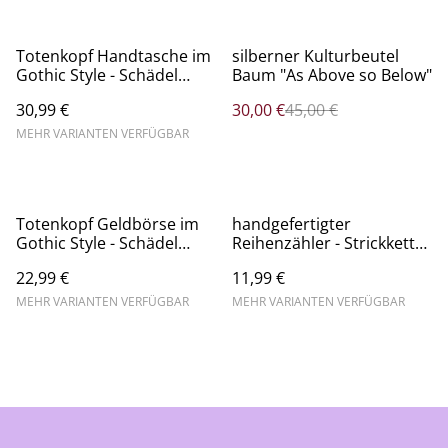
%
Totenkopf Handtasche im
silberner Kulturbeutel
Gothic Style - Schädel
Baum "As Above so Below"
Crossbag mittel
30,99 €
30,00 €
45,00 €
MEHR VARIANTEN VERFÜGBAR
Totenkopf Geldbörse im
handgefertigter
Gothic Style - Schädel
Reihenzähler - Strickkette
Portemonnaie
lang - Maschenmarkierer
22,99 €
11,99 €
aus Metall
MEHR VARIANTEN VERFÜGBAR
MEHR VARIANTEN VERFÜGBAR