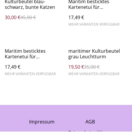
Kulturbeutel blau-
Maritim besticktes
schwarz, bunte Katzen
Kartenetui für
Segelschein,
30,00 €
45,00 €
17,49 €
Führerscheinhülle –
Maritimes
MEHR VARIANTEN VERFÜGBAR
Kartenmäppchen für
Bootsführerschein, EC-
Karte, Linkshänder
%
Maritim besticktes
maritimer Kulturbeutel
Kartenetui für
grau Leuchtturm
Segelschein,
17,49 €
19,50 €
35,00 €
Führerscheinhülle –
Maritimes
MEHR VARIANTEN VERFÜGBAR
MEHR VARIANTEN VERFÜGBAR
Kartenmäppchen für
Bootsführerschein, EC-
Karte, Rechtshänder
Impressum
AGB