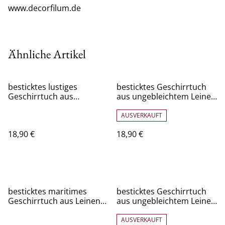
www.decorfilum.de
Ähnliche Artikel
besticktes lustiges
besticktes Geschirrtuch
Geschirrtuch aus
aus ungebleichtem Leinen
ungebleichtem Leinen
, Pferdekopf
Multitasking Oktopus
AUSVERKAUFT
18,90 €
18,90 €
besticktes maritimes
besticktes Geschirrtuch
Geschirrtuch aus Leinen
aus ungebleichtem Leinen
Sea to Sky auf
Totenkopf
zweifarbigem Leinen
AUSVERKAUFT