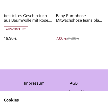
%
besticktes Geschirrtuch
Baby-Pumphose,
aus Baumwolle mit Rose,
Mitwachshose Jeans blau-
rosa
pink #74-80, mit Taschen
AUSVERKAUFT
18,90 €
7,00 €
21,00 €
Impressum
AGB
Datenschutzerklärung
Cookie-Richtlinie
Cookies
Gewährleistung