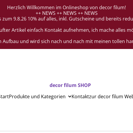
Herzlich Willkommen im Onlineshop von decor filum!
++ NEWS ++ NEWS ++ NEWS
m 9.8.26 10% auf alles, inkl. Gutscheine und bereits reduz
er Artikel einfach Kontakt aufnehmen, ich mache alles mög
m Aufbau und wird sich nach und nach mit meinen tollen han
decor filum SHOP
Start
Produkte und Kategorien
Kontakt
zur decor filum We