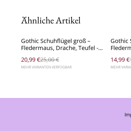
Ähnliche Artikel
%
%
Gothic Schuhflügel groß –
Gothic 
Fledermaus, Drache, Teufel -
Flederm
Paar
II. Wahl
20,99 €
25,00 €
14,99 €
MEHR VARIANTEN VERFÜGBAR
MEHR VARI
Im