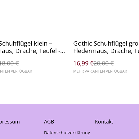
%
Schuhflügel klein –
Gothic Schuhflügel gro
aus, Drache, Teufel -
Fledermaus, Drache, Te
Paar - II. Wahl
18,00 €
16,99 €
20,00 €
ANTEN VERFÜGBAR
MEHR VARIANTEN VERFÜGBAR
pressum
AGB
Kontakt
Datenschutzerklärung