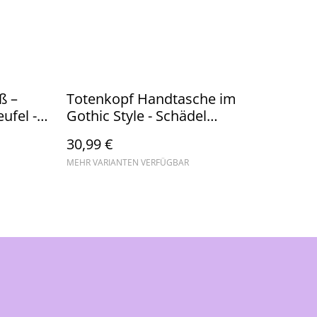
ß –
Totenkopf Handtasche im
ufel -
Gothic Style - Schädel
Crossbag mittel
30,99 €
MEHR VARIANTEN VERFÜGBAR