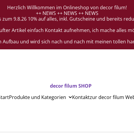
Herzlich Willkommen im Onlineshop von decor filum!
++ NEWS ++ NEWS ++ NEWS
m 9.8.26 10% auf alles, inkl. Gutscheine und bereits reduz
er Artikel einfach Kontakt aufnehmen, ich mache alles mög
m Aufbau und wird sich nach und nach mit meinen tollen han
decor filum SHOP
Start
Produkte und Kategorien
Kontakt
zur decor filum We