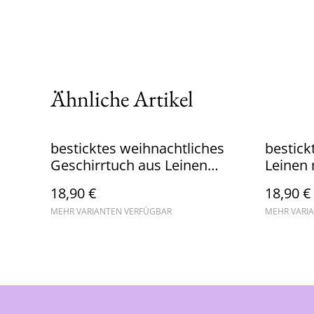
Ähnliche Artikel
besticktes weihnachtliches
bestick
Geschirrtuch aus Leinen
Leinen
Schneeflocke Merry
Drache
18,90 €
18,90 €
Christmas
MEHR VARIANTEN VERFÜGBAR
MEHR VARI