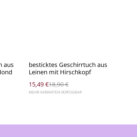
%
h aus
besticktes Geschirrtuch aus
Mond
Leinen mit Hirschkopf
15,49 €
18,90 €
MEHR VARIANTEN VERFÜGBAR