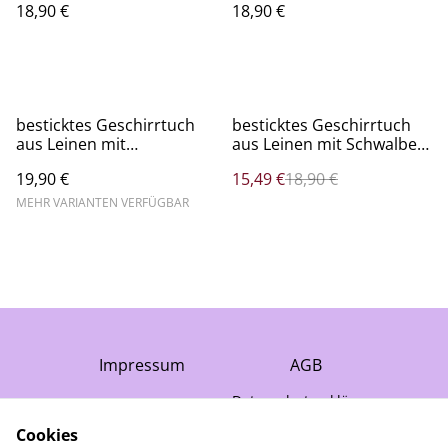
18,90 €
18,90 €
anthrazit
%
besticktes Geschirrtuch
besticktes Geschirrtuch
aus Leinen mit
aus Leinen mit Schwalben,
Kräutersträußen und
blau
19,90 €
15,49 €
18,90 €
Spitze
MEHR VARIANTEN VERFÜGBAR
Impressum
AGB
Datenschutzerklärung
Cookie-Richtlinie
Cookies