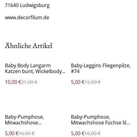
71640 Ludwigsburg
www.decorfilum.de
Ähnliche Artikel
%
%
Baby Body Langarm
Baby-Leggins Fliegenpilze,
Katzen bunt, Wickelbody,
#74
Unikat, #74
10,00 €
21,00 €
5,00 €
15,00 €
%
%
Baby-Pumphose,
Baby-Pumphose,
Mitwachshose
Mitwachshose Füchse lila,
Chamäleons lila, #50-62
#74
5,00 €
16,00 €
5,00 €
16,00 €